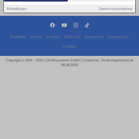
Einstellungen
Datenschutzerklärung
Ratgeber
Presse
Lokales
Über Uns
Impressum
Datenschutz
Cookies
Copyright © 2000 - 2026 | 1A Infosysteme GmbH | Content by: 1A-Anzeigenmarkt.de
08.08.2026