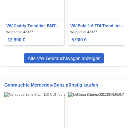
VW Caddy Trendline BMT
VW Polo 1.6 TDI Trendline
Klima Tempo Sitzhzg. PDC
1.Hand
Wuppertal 42327
Wuppertal 42327
12.900 €
5.900 €
Alle VW-Gebrauchtwagen anzeigen
Gebrauchte Mercedes-Benz günstig kaufen