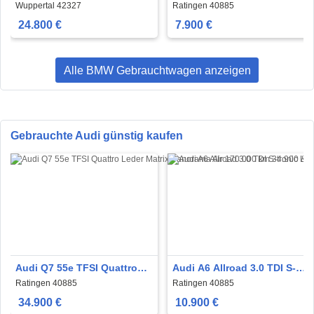
Autom.Navi Kamera LED
Autom. Pano Leder
Wuppertal 42327
Ratingen 40885
Leder
Lachschäden
24.800 €
7.900 €
Alle BMW Gebrauchtwagen anzeigen
Gebrauchte Audi günstig kaufen
Audi Q7 55e TFSI Quattro
Audi A6 Allroad 3.0 TDI S-
Leder Matrix Panorama Air
tronic Leder Navi Xenon 19
Ratingen 40885
Ratingen 40885
´´
34.900 €
10.900 €