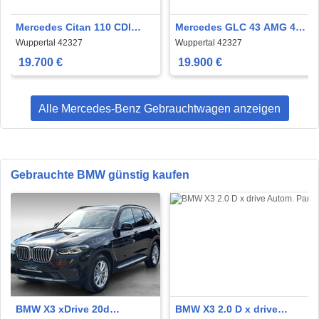
Mercedes Citan 110 CDI
Mercedes GLC 43 AMG 4M
Tourer Mbux Klima Kamera
Coupe 21´ HuD 360° Night
Wuppertal 42327
Wuppertal 42327
ACC AHK
19.700 €
19.900 €
Alle Mercedes-Benz Gebrauchtwagen anzeigen
Gebrauchte BMW günstig kaufen
BMW X3 xDrive 20d
BMW X3 2.0 D x drive