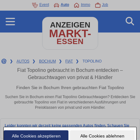
Event
Auto
Immo
Job
ANZEIGEN
MARKT-
ESSEN
❯
AUTOS
❯
BOCHUM
❯
FIAT
❯
TOPOLINO
Fiat Topolino gebraucht in Bochum entdecken –
Gebrauchtwagen von privat & Händler
Finden Sie in Bochum Ihren gebrauchten Fiat Topolino
Suchen Sie in Bochum einen Fiat Topolino Gebrauchtwagen? Entdecken Sie
gebrauchte Topolino von Fiat in verschiedenen Ausführungen und
Preisklassen von privat und vom Händler.
Leider konnten wir derzeit keine passenden Autos finden. Schauen Sie
bald wieder vorbei!
Alle Cookies akzeptieren
Alle Cookies ablehnen