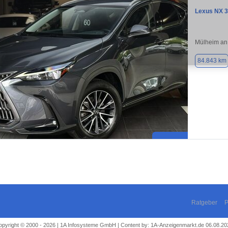
Lexus NX 
Mülheim an
84.843 km
Ratgeber
P
opyright © 2000 - 2026 | 1A Infosysteme GmbH | Content by: 1A-Anzeigenmarkt.de 06.08.20