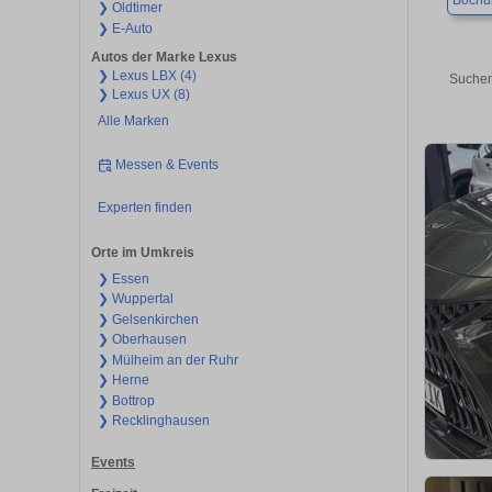
Boch
❯ Oldtimer
❯ E-Auto
Autos der Marke Lexus
❯ Lexus LBX (4)
Suchen
❯ Lexus UX (8)
Alle Marken
Messen & Events
Experten finden
Orte im Umkreis
❯ Essen
❯ Wuppertal
❯ Gelsenkirchen
❯ Oberhausen
❯ Mülheim an der Ruhr
❯ Herne
❯ Bottrop
❯ Recklinghausen
Events