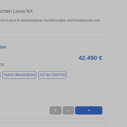
uchten Lexus NX
on Lexus in verschiedenen Ausführungen und Preisklassen von
450h
42.490 €
236
Hybrid (Benzin/Elekt
227 kw (309 PS)
★
➦
➜