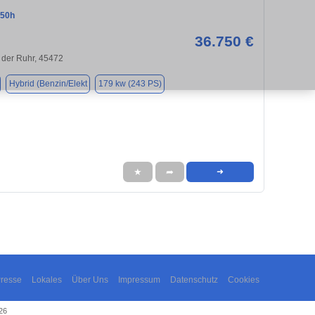
350h
36.750 €
 der Ruhr, 45472
Hybrid (Benzin/Elekt
179 kw (243 PS)
★
➦
➜
resse
Lokales
Über Uns
Impressum
Datenschutz
Cookies
26