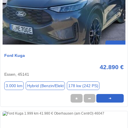
Ford Kuga
42.890 €
Essen, 45141
3.000 km
Hybrid (Benzin/Elekt
178 kw (242 PS)
★
➦
➜