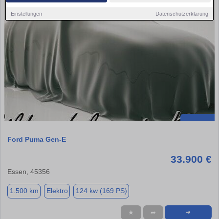
Einstellungen
Datenschutzerklärung
Ford Puma Gen-E
33.900 €
Essen, 45356
1.500 km
Elektro
124 kw (169 PS)
★
➦
➜