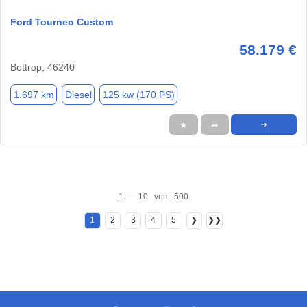
Ford Tourneo Custom
58.179 €
Bottrop, 46240
1.697 km
Diesel
125 kw (170 PS)
★
➦
➜
1 - 10 von 500
1
2
3
4
5
❯
❯❯