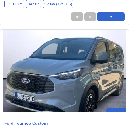
1.990 km
Benzin
92 kw (125 PS)
★
➦
➜
Ford Tourneo Custom