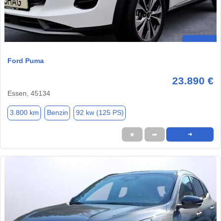
Ford Puma
23.890 €
Essen, 45134
3.800 km
Benzin
92 kw (125 PS)
★
➦
➜