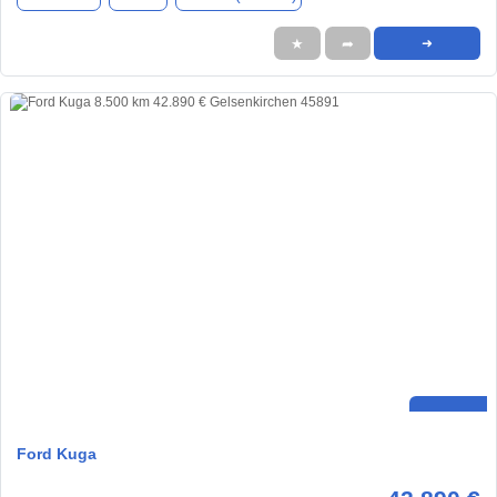
★
➦
➜
Ford Kuga