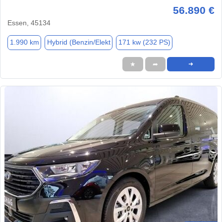
56.890 €
Essen, 45134
1.990 km
Hybrid (Benzin/Elekt
171 kw (232 PS)
★
➦
➜