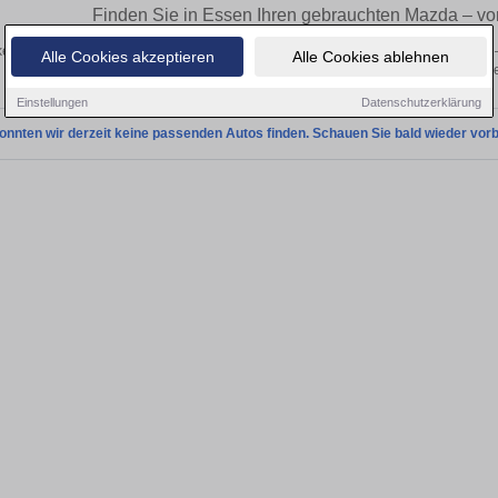
Finden Sie in Essen Ihren gebrauchten Mazda – v
en Sie in Essen gebrauchte Mazda Fahrzeuge. Von Kleinwagen bis hin zum SUV –
Alle Cookies akzeptieren
Alle Cookies ablehnen
von privat und vom Händle
Einstellungen
Datenschutzerklärung
onnten wir derzeit keine passenden Autos finden. Schauen Sie bald wieder vorb