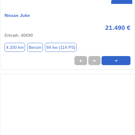
Nissan Juke
21.490 €
Erkrath, 40699
4.200 km
Benzin
84 kw (114 PS)
★
➦
➜