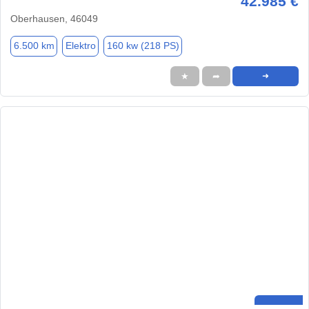
42.985 €
Oberhausen, 46049
6.500 km
Elektro
160 kw (218 PS)
★
➦
➜