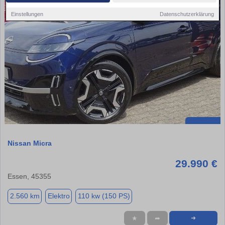
Einstellungen
Datenschutzerklärung
Nissan Micra
29.990 €
Essen, 45355
2.560 km
Elektro
110 kw (150 PS)
★
➦
➜