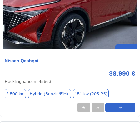
Nissan Qashqai
38.990 €
Recklinghausen, 45663
2.500 km
Hybrid (Benzin/Elekt
151 kw (205 PS)
★
➦
➜