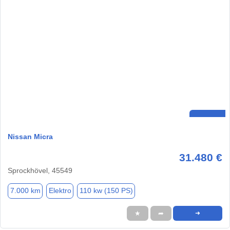
Nissan Micra
31.480 €
Sprockhövel, 45549
7.000 km
Elektro
110 kw (150 PS)
★
➦
➜