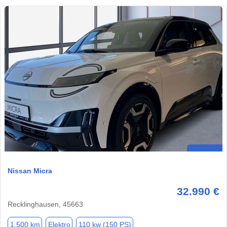
Nissan Micra
32.990 €
Recklinghausen, 45663
1.500 km
Elektro
110 kw (150 PS)