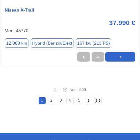
Nissan X-Trail
37.990 €
Marl, 45770
12.000 km
Hybrid (Benzin/Elekt
157 kw (213 PS)
★
➦
➜
1 - 10 von 500
1
2
3
4
5
❯
❯❯