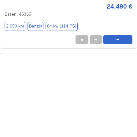
24.490 €
Essen, 45355
2.650 km
Benzin
84 kw (114 PS)
★
➦
➜