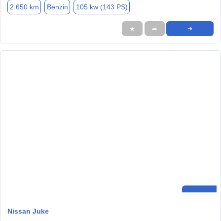
2.650 km
Benzin
105 kw (143 PS)
★
➦
➜
Nissan Juke