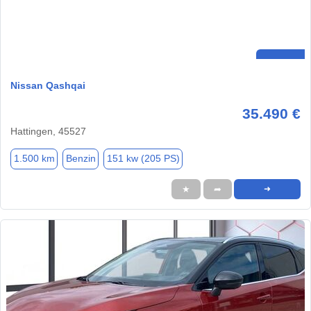
Nissan Qashqai
35.490 €
Hattingen, 45527
1.500 km
Benzin
151 kw (205 PS)
★
➦
➜