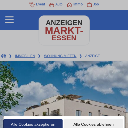
Event
Auto
Immo
Job
ANZEIGEN
MARKT-
ESSEN
❯
IMMOBILIEN
❯
WOHNUNG-MIETEN
❯
ANZEIGE
Alle Cookies akzeptieren
Alle Cookies ablehnen