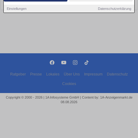
bald wieder vorbei!
Einstellungen
Datenschutzerklärung
Ratgeber
Presse
Lokales
Über Uns
Impressum
Datenschutz
Cookies
Copyright © 2000 - 2026 | 1A Infosysteme GmbH | Content by: 1A-Anzeigenmarkt.de
08.08.2026