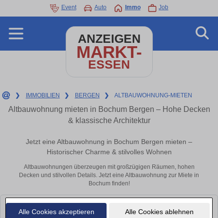
Event
Auto
Immo
Job
ANZEIGEN
MARKT-
ESSEN
❯
IMMOBILIEN
❯
BERGEN
❯
ALTBAUWOHNUNG-MIETEN
Altbauwohnung mieten in Bochum Bergen – Hohe Decken
& klassische Architektur
Jetzt eine Altbauwohnung in Bochum Bergen mieten –
Historischer Charme & stilvolles Wohnen
Altbauwohnungen überzeugen mit großzügigen Räumen, hohen
Decken und stilvollen Details. Jetzt eine Altbauwohnung zur Miete in
Bochum finden!
Leider konnten wir derzeit keine passenden Objekte finden. Schauen Sie
Alle Cookies akzeptieren
Alle Cookies ablehnen
bald wieder vorbei!