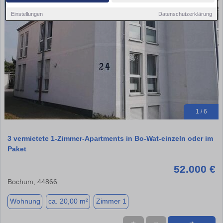
Einstellungen
Datenschutzerklärung
1 / 6
3 vermietete 1-Zimmer-Apartments in Bo-Wat-einzeln oder im
Paket
52.000 €
Bochum, 44866
Wohnung
ca. 20,00 m²
Zimmer 1