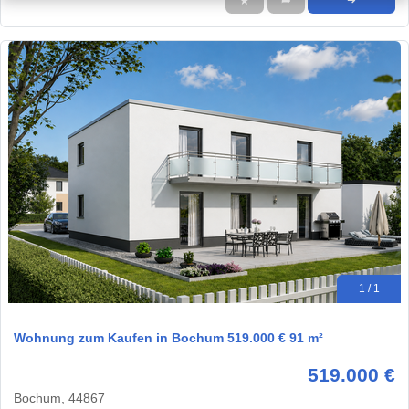
★
➦
➜
1 / 1
Wohnung zum Kaufen in Bochum 519.000 € 91 m²
519.000 €
Bochum, 44867