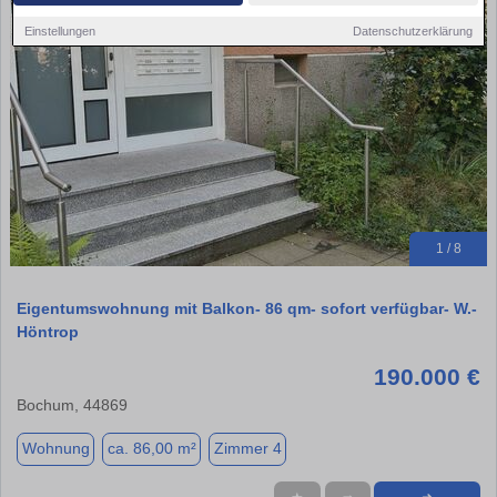
Einstellungen
Datenschutzerklärung
1 / 8
Eigentumswohnung mit Balkon- 86 qm- sofort verfügbar- W.-
Höntrop
190.000 €
Bochum, 44869
Wohnung
ca. 86,00 m²
Zimmer 4