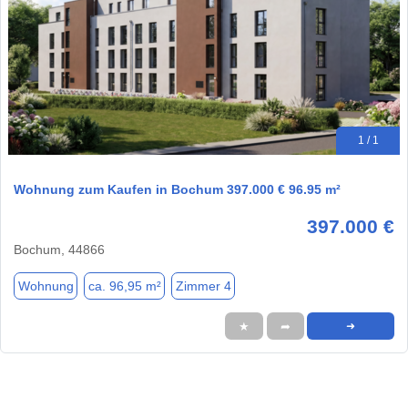
1 / 1
Wohnung zum Kaufen in Bochum 397.000 € 96.95 m²
397.000 €
Bochum, 44866
Wohnung
ca. 96,95 m²
Zimmer 4
★
➦
➜