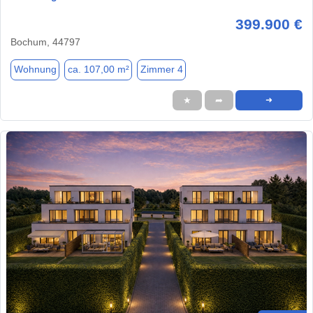
399.900 €
Bochum, 44797
Wohnung
ca. 107,00 m²
Zimmer 4
★
➦
➜