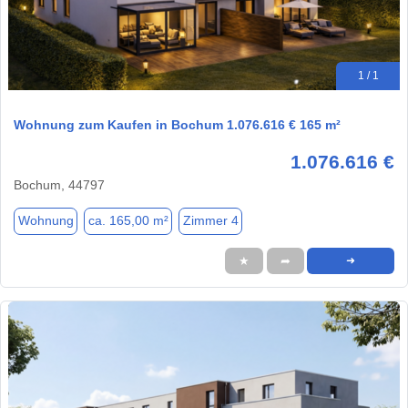
1 / 1
Wohnung zum Kaufen in Bochum 1.076.616 € 165 m²
1.076.616 €
Bochum, 44797
Wohnung
ca. 165,00 m²
Zimmer 4
★
➦
➜