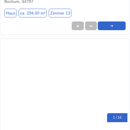
Bochum, 44797
Haus
ca. 294,00 m²
Zimmer 13
★
➦
➜
1 / 16