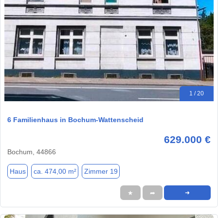
1 / 20
6 Familienhaus in Bochum-Wattenscheid
629.000 €
Bochum, 44866
Haus
ca. 474,00 m²
Zimmer 19
★
➦
➜