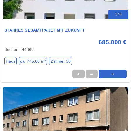
1 / 6
STARKES GESAMTPAKET MIT ZUKUNFT
685.000 €
Bochum, 44866
Haus
ca. 745,00 m²
Zimmer 30
★
➦
➜