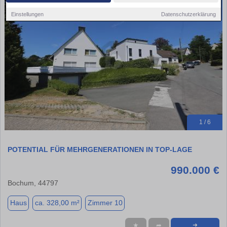
Einstellungen
Datenschutzerklärung
1 / 6
POTENTIAL FÜR MEHRGENERATIONEN IN TOP-LAGE
990.000 €
Bochum, 44797
Haus
ca. 328,00 m²
Zimmer 10
★
➦
➜