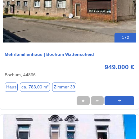
1 / 2
Mehrfamilienhaus | Bochum Wattenscheid
949.000 €
Bochum, 44866
Haus
ca. 783,00 m²
Zimmer 39
★
➦
➜