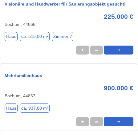
Visionäre und Handwerker für Sanierungsobjekt gesucht!
225.000 €
Bochum, 44866
Haus
ca. 515,00 m²
Zimmer 7
★
➦
➜
Mehrfamilienhaus
900.000 €
Bochum, 44867
Haus
ca. 937,00 m²
★
➦
➜