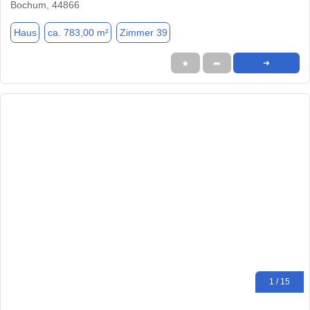
Bochum, 44866
Haus
ca. 783,00 m²
Zimmer 39
★
➦
➜
1 / 15