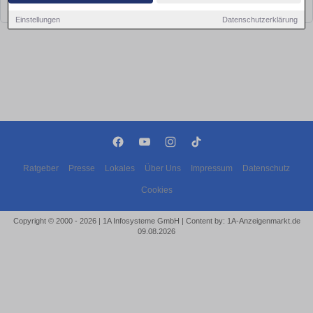
bald wieder vorbei!
Einstellungen
Datenschutzerklärung
Ratgeber
Presse
Lokales
Über Uns
Impressum
Datenschutz
Cookies
Copyright © 2000 - 2026 | 1A Infosysteme GmbH | Content by: 1A-Anzeigenmarkt.de
09.08.2026