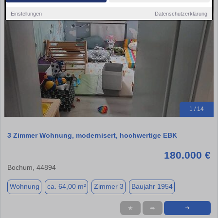
Einstellungen
Datenschutzerklärung
1 / 14
3 Zimmer Wohnung, modernisert, hochwertige EBK
180.000 €
Bochum, 44894
Wohnung
ca. 64,00 m²
Zimmer 3
Baujahr 1954
★
➦
➜