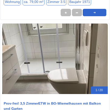
Wohnung
ca. 79,00 m²
Zimmer 3.5
Baujahr 1971
★
➦
➜
1 / 20
Prov-frei! 3,5 ZimmerETW in BO-Wiemelhausen mit Balkon
und Garten