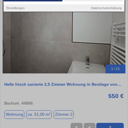
Einstellungen
Datenschutzerklärung
1 / 15
Helle frisch sanierte 2,5 Zimmer Wohnung in Bestlage von…
550 €
Bochum, 44866
Wohnung
ca. 51,00 m²
Zimmer 2
★
➦
➜