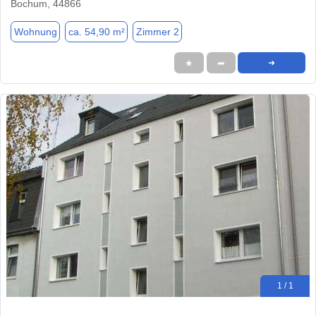
Bochum, 44866
Wohnung
ca. 54,90 m²
Zimmer 2
★
➦
➜
1 / 1