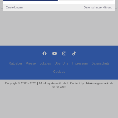
bald wieder vorbei!
Einstellungen
Datenschutzerklärung
Ratgeber
Presse
Lokales
Über Uns
Impressum
Datenschutz
Cookies
Copyright © 2000 - 2026 | 1A Infosysteme GmbH | Content by: 1A-Anzeigenmarkt.de
08.08.2026