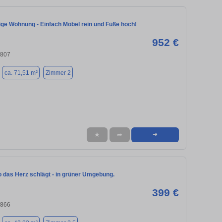
ige Wohnung - Einfach Möbel rein und Füße hoch!
952 €
4807
ca. 71,51 m²
Zimmer 2
★
➦
➜
 das Herz schlägt - in grüner Umgebung.
399 €
4866