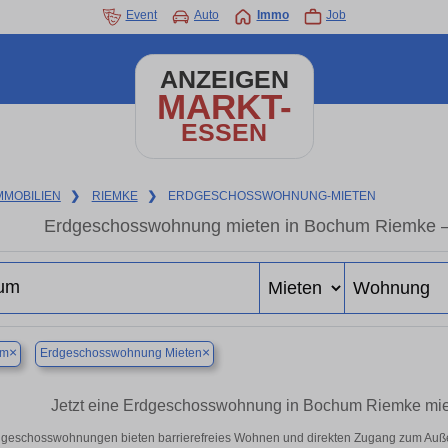
Event
Auto
Immo
Job
ANZEIGEN
MARKT-
ESSEN
MMOBILIEN
❯
RIEMKE
❯
ERDGESCHOSSWOHNUNG-MIETEN
Erdgeschosswohnung mieten in Bochum Riemke 
×
×
um
Erdgeschosswohnung Mieten
Jetzt eine Erdgeschosswohnung in Bochum Riemke miete
geschosswohnungen bieten barrierefreies Wohnen und direkten Zugang zum Auße