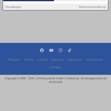
bald wieder vorbei!
Einstellungen
Datenschutzerklärung
Ratgeber
Presse
Lokales
Über Uns
Impressum
Datenschutz
Cookies
Copyright © 2000 - 2026 | 1A Infosysteme GmbH | Content by: 1A-Anzeigenmarkt.de
08.08.2026