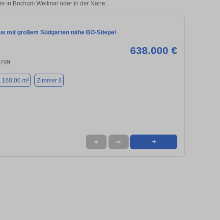
lie in Bochum Weitmar oder in der Nähe.
us mit großem Südgarten nähe BO-Stiepel
638.000 €
4799
. 160,00 m²
Zimmer 6
★
➦
➜