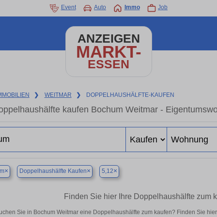
Event
Auto
Immo
Job
ANZEIGEN
MARKT-
ESSEN
MMOBILIEN
❯
WEITMAR
❯
DOPPELHAUSHÄLFTE-KAUFEN
oppelhaushälfte kaufen Bochum Weitmar - Eigentumswoh
×
×
×
um
Doppelhaushälfte Kaufen
5,12
Finden Sie hier Ihre Doppelhaushälfte zum
uchen Sie in Bochum Weitmar eine Doppelhaushälfte zum kaufen? Finden Sie hie