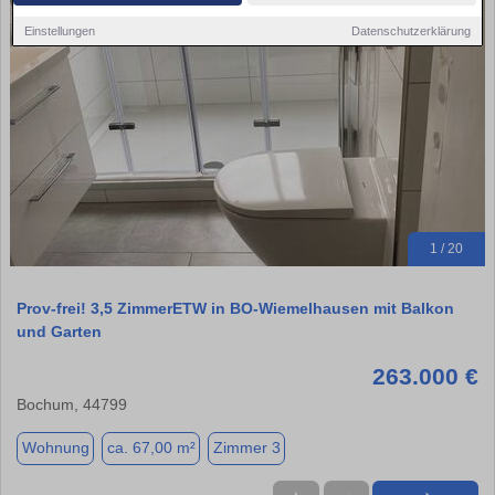
Einstellungen
Datenschutzerklärung
1 / 20
Prov-frei! 3,5 ZimmerETW in BO-Wiemelhausen mit Balkon
und Garten
263.000 €
Bochum, 44799
Wohnung
ca. 67,00 m²
Zimmer 3