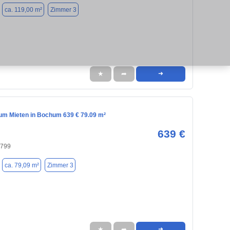
ca. 119,00 m²
Zimmer 3
★
➦
➜
m Mieten in Bochum 639 € 79.09 m²
639 €
4799
ca. 79,09 m²
Zimmer 3
★
➦
➜