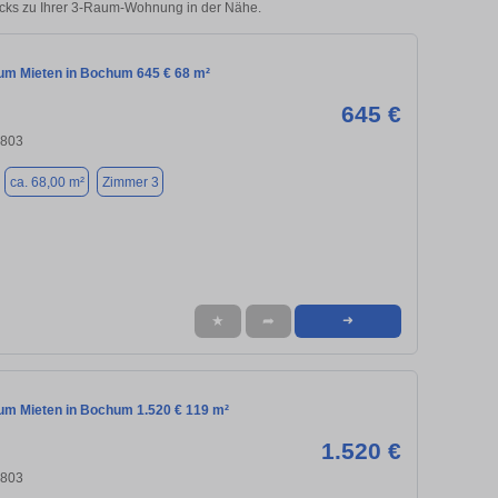
icks zu Ihrer 3-Raum-Wohnung in der Nähe.
m Mieten in Bochum 645 € 68 m²
645 €
4803
ca. 68,00 m²
Zimmer 3
★
➦
➜
m Mieten in Bochum 1.520 € 119 m²
1.520 €
4803