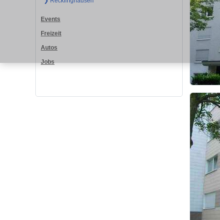
❯ Recklinghausen
Events
Freizeit
Autos
Jobs