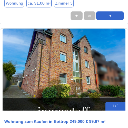
Wohnung
ca. 91,00 m²
Zimmer 3
★
➦
➜
1 / 1
Wohnung zum Kaufen in Bottrop 249.000 € 99.67 m²