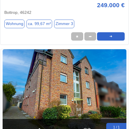
249.000 €
Bottrop, 46242
Wohnung
ca. 99,67 m²
Zimmer 3
★
➦
➜
1 / 1