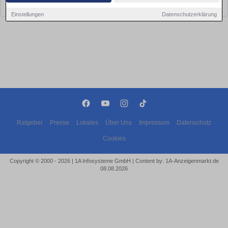
bald wieder vorbei!
Einstellungen
Datenschutzerklärung
Ratgeber
Presse
Lokales
Über Uns
Impressum
Datenschutz
Cookies
Copyright © 2000 - 2026 | 1A Infosysteme GmbH | Content by: 1A-Anzeigenmarkt.de
08.08.2026