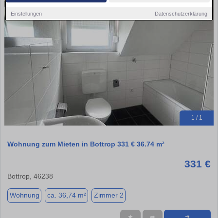
Einstellungen
Datenschutzerklärung
1 / 1
Wohnung zum Mieten in Bottrop 331 € 36.74 m²
331 €
Bottrop, 46238
Wohnung
ca. 36,74 m²
Zimmer 2
★
➦
➜