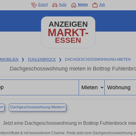
Event
Auto
Immo
Job
ANZEIGEN
MARKT-
ESSEN
MMOBILIEN
❯
FUHLENBROCK
❯
DACHGESCHOSSWOHNUNG-MIETEN
Dachgeschosswohnung mieten in Bottrop Fuhlenbroc
×
×
p
Dachgeschosswohnung Mieten
Jetzt eine Dachgeschosswohnung in Bottrop Fuhlenbrock mi
htdurchflutet & mit besonderem Charme: Finde jetzt eine Dachgeschosswohnung zur