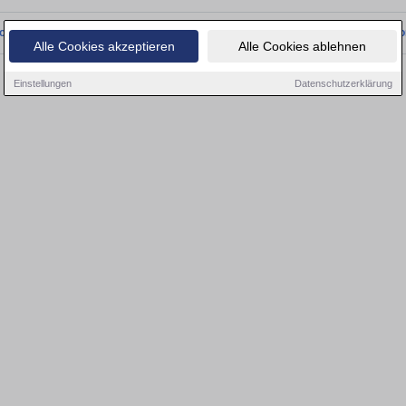
onnten wir derzeit keine passenden Objekte finden. Schauen Sie bald wieder vo
Alle Cookies akzeptieren
Alle Cookies ablehnen
Einstellungen
Datenschutzerklärung