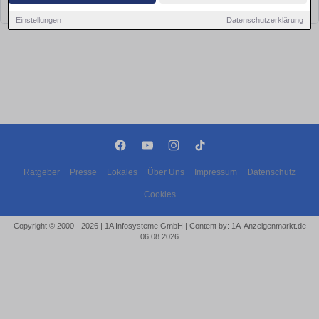
bald wieder vorbei!
Einstellungen
Datenschutzerklärung
Ratgeber
Presse
Lokales
Über Uns
Impressum
Datenschutz
Cookies
Copyright © 2000 - 2026 | 1A Infosysteme GmbH | Content by: 1A-Anzeigenmarkt.de
06.08.2026