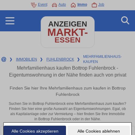
Event
Auto
Immo
Job
ANZEIGEN
MARKT-
ESSEN
MEHRFAMILIENHAUS-
❯
IMMOBILIEN
❯
FUHLENBROCK
❯
KAUFEN
Mehrfamilienhaus kaufen Bottrop Fuhlenbrock -
Eigentumswohnung in der Nähe finden auch von privat
Finden Sie hier Ihre Mehrfamilienhaus zum kaufen in Bottrop
Fuhlenbrock
Suchen Sie in Bottrop Fuhlenbrock eine Mehrfamilienhaus zum kaufen?
Finden Sie hier eine große Auswahl an Eigentumswohnungen. Egal, ob
als Kapitalanlage oder zur Vermietung – hier finden Sie Ihre Immobilie
in Bottrop Fuhlenbrock oder in der Nähe.
Alle Cookies akzeptieren
Alle Cookies ablehnen
Leider konnten wir derzeit keine passenden Objekte finden. Schauen Sie