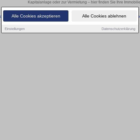
Kapitalanlage oder zur Vermietung – hier finden Sie Ihre Immobili
Alle Cookies akzeptieren
Alle Cookies ablehnen
onnten wir derzeit keine passenden Objekte finden. Schauen Sie bald wieder vo
Einstellungen
Datenschutzerklärung