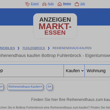
Event
Auto
Immo
Job
ANZEIGEN
MARKT-
ESSEN
MMOBILIEN
❯
FUHLENBROCK
❯
REIHENENDHAUS-KAUFEN
ihenendhaus kaufen Bottrop Fuhlenbrock - Eigentumswo
×
×
×
p
Reihenendhaus Kaufen
4
Finden Sie hier Ihre Reihenendhaus zum kau
chen Sie in Bottrop Fuhlenbrock eine Reihenendhaus zum kaufen? Finden Sie hi