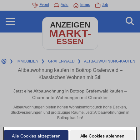
Event
Auto
Immo
Job
ANZEIGEN
MARKT-
ESSEN
❯
IMMOBILIEN
❯
GRAFENWALD
❯
ALTBAUWOHNUNG-KAUFEN
Altbauwohnung kaufen in Bottrop Grafenwald –
Klassisches Wohnen mit Stil
Jetzt eine Altbauwohnung in Bottrop Grafenwald kaufen –
Charmante Wohnungen mit Charakter
Altbauwohnungen bieten hohen Wohnkomfort durch hohe Decken,
Stuckverzierungen und großzügige Räume. Jetzt Altbauwohnungen in
Bottrop kaufen!
Leider konnten wir derzeit keine passenden Objekte finden. Schauen Sie
Alle Cookies akzeptieren
Alle Cookies ablehnen
bald wieder vorbei!