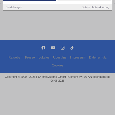
Einstellungen
Datenschutzerklärung
Ratgeber
Presse
Lokales
Über Uns
Impressum
Datenschutz
Cookies
Copyright © 2000 - 2026 | 1A Infosysteme GmbH | Content by: 1A-Anzeigenmarkt.de
06.08.2026