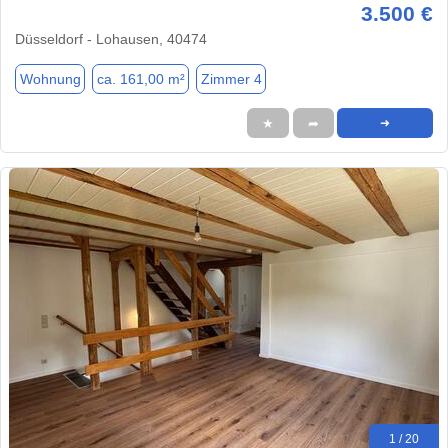
3.500 €
Düsseldorf - Lohausen, 40474
Wohnung
ca. 161,00 m²
Zimmer 4
★
➦
➜
1 / 20