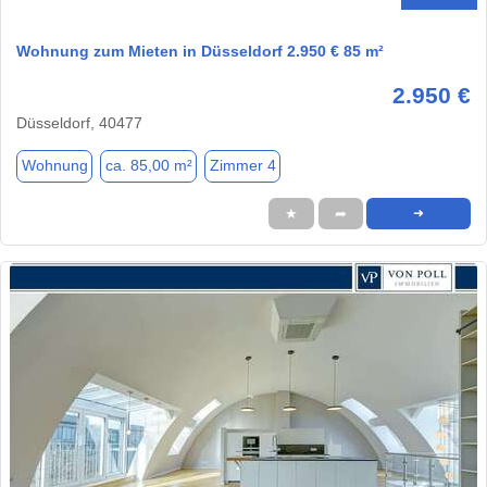
Wohnung zum Mieten in Düsseldorf 2.950 € 85 m²
2.950 €
Düsseldorf, 40477
Wohnung
ca. 85,00 m²
Zimmer 4
★
➦
➜