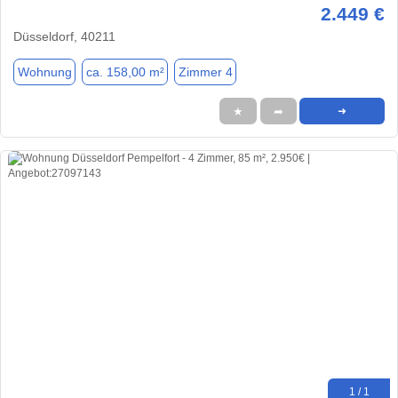
2.449 €
Düsseldorf, 40211
Wohnung
ca. 158,00 m²
Zimmer 4
★
➦
➜
1 / 1