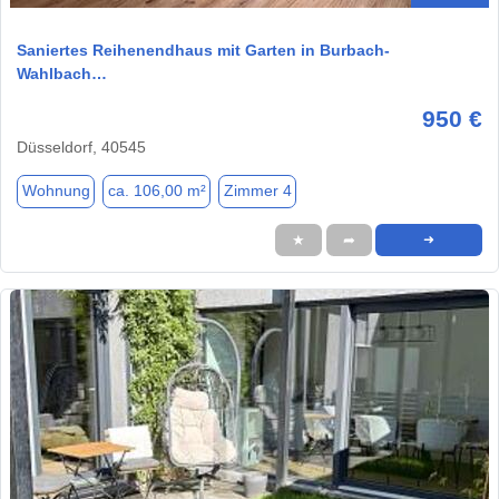
Saniertes Reihenendhaus mit Garten in Burbach-
Wahlbach…
950 €
Düsseldorf, 40545
Wohnung
ca. 106,00 m²
Zimmer 4
★
➦
➜