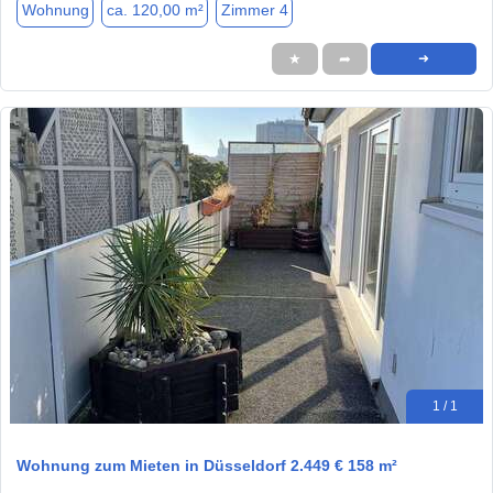
Wohnung
ca. 120,00 m²
Zimmer 4
★
➦
➜
1 / 1
Wohnung zum Mieten in Düsseldorf 2.449 € 158 m²