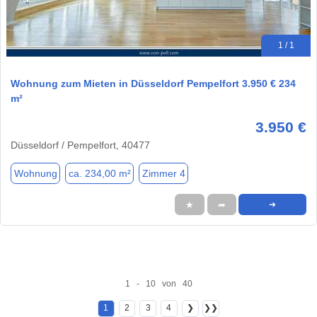
1 / 1
Wohnung zum Mieten in Düsseldorf Pempelfort 3.950 € 234
m²
3.950 €
Düsseldorf / Pempelfort, 40477
Wohnung
ca. 234,00 m²
Zimmer 4
★
➦
➜
1 - 10 von 40
1
2
3
4
❯
❯❯