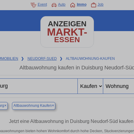
Event
Auto
Immo
Job
ANZEIGEN
MARKT-
ESSEN
MMOBILIEN
❯
NEUDORF-SUED
❯
ALTBAUWOHNUNG-KAUFEN
Altbauwohnung kaufen in Duisburg Neudorf-Süd
×
×
urg
Altbauwohnung Kaufen
Jetzt eine Altbauwohnung in Duisburg Neudorf-Süd kaufe
bauwohnungen bieten hohen Wohnkomfort durch hohe Decken, Stuckverzierungen