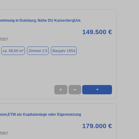
ohnung in Duisburg, Nähe DU KaiserbergUni.
149.500 €
47057
ca. 68,00 m²
Zimmer 2.5
Baujahr 1954
★
➦
➜
sion,ETW als Kapitalanlage oder Eigennutzung
179.000 €
47057