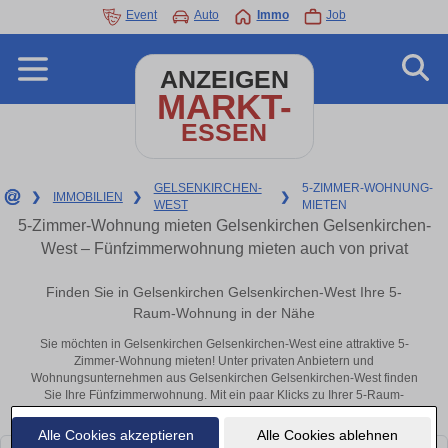
Event
Auto
Immo
Job
ANZEIGEN
MARKT-
ESSEN
GELSENKIRCHEN-
5-ZIMMER-WOHNUNG-
❯
IMMOBILIEN
❯
❯
WEST
MIETEN
5-Zimmer-Wohnung mieten Gelsenkirchen Gelsenkirchen-
West – Fünfzimmerwohnung mieten auch von privat
Finden Sie in Gelsenkirchen Gelsenkirchen-West Ihre 5-
Raum-Wohnung in der Nähe
Sie möchten in Gelsenkirchen Gelsenkirchen-West eine attraktive 5-
Zimmer-Wohnung mieten! Unter privaten Anbietern und
Wohnungsunternehmen aus Gelsenkirchen Gelsenkirchen-West finden
Sie Ihre Fünfzimmerwohnung. Mit ein paar Klicks zu Ihrer 5-Raum-
Wohnung in der Nähe.
Alle Cookies akzeptieren
Alle Cookies ablehnen