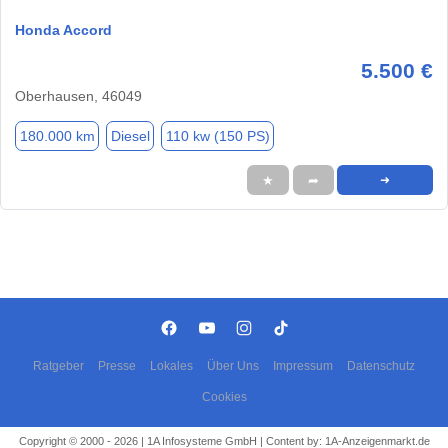
Honda Accord
5.500 €
Oberhausen, 46049
180.000 km
Diesel
110 kw (150 PS)
★
➦
➜
Ratgeber
Presse
Lokales
Über Uns
Impressum
Datenschutz
Cookies
Copyright © 2000 - 2026 | 1A Infosysteme GmbH | Content by: 1A-Anzeigenmarkt.de