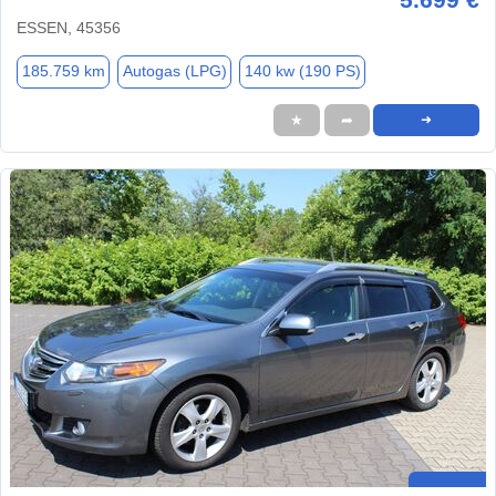
ESSEN, 45356
185.759 km
Autogas (LPG)
140 kw (190 PS)
★
➦
➜