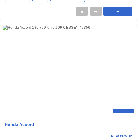
★
➦
➜
Honda Accord
5.699 €