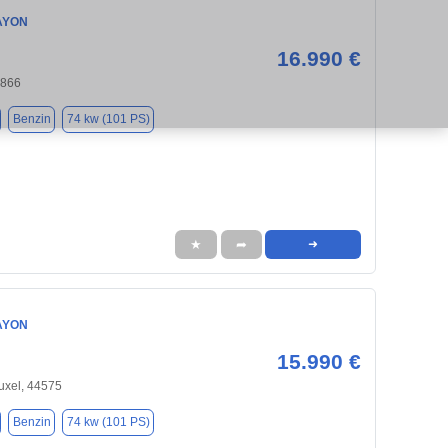
AYON
16.990 €
4866
Benzin
74 kw (101 PS)
★
➦
➜
AYON
15.990 €
uxel, 44575
Benzin
74 kw (101 PS)