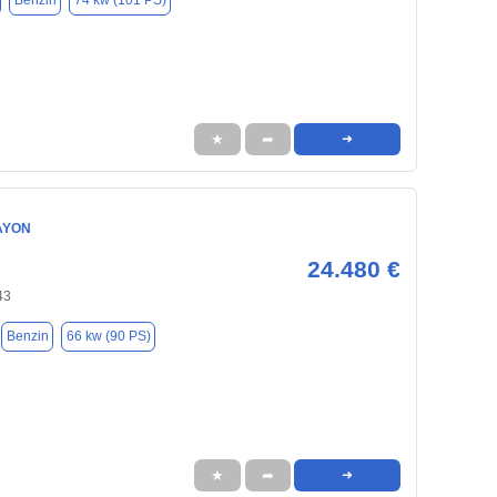
Benzin
74 kw (101 PS)
★
➦
➜
AYON
24.480 €
43
Benzin
66 kw (90 PS)
★
➦
➜