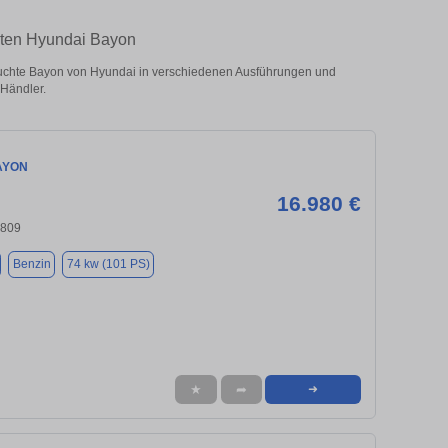
hten Hyundai Bayon
chte Bayon von Hyundai in verschiedenen Ausführungen und
 Händler.
AYON
16.980 €
4809
Benzin
74 kw (101 PS)
★
➦
➜