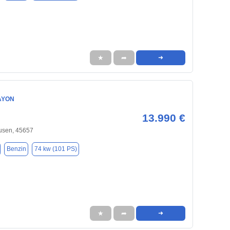
★
➦
➜
AYON
13.990 €
usen, 45657
Benzin
74 kw (101 PS)
★
➦
➜