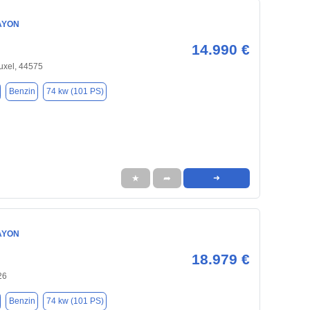
AYON
14.990 €
uxel, 44575
Benzin
74 kw (101 PS)
★
➦
➜
AYON
18.979 €
26
Benzin
74 kw (101 PS)