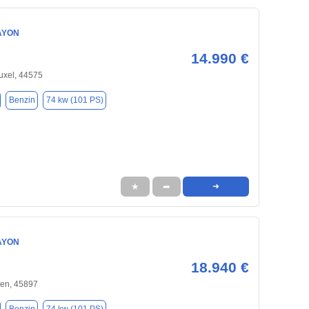
AYON
14.990 €
uxel, 44575
Benzin
74 kw (101 PS)
★
➦
➜
AYON
18.940 €
hen, 45897