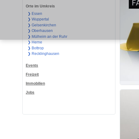
Orte im Umkreis
❯ Essen
❯ Wuppertal
❯ Gelsenkirchen
❯ Oberhausen
❯ Mülheim an der Ruhr
❯ Herne
❯ Bottrop
❯ Recklinghausen
Events
Freizeit
Immobilien
Jobs