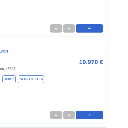
★
➦
➜
AYON
19.970 €
hen, 45897
Benzin
74 kw (101 PS)
★
➦
➜