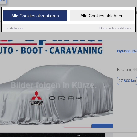
um
Finden Sie in Bochum Ihren gebrauc
Alle Cookies akzeptieren
Alle Cookies ablehnen
hen Sie in Bochum einen Hyundai Bayon Gebrauchtwagen? Entdecken Sie gebrau
Preisklassen von privat und vom
Einstellungen
Datenschutzerklärung
Hyundai B
Bochum, 4
27.800 km