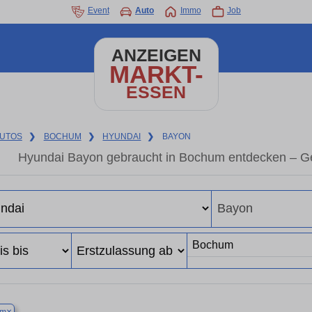
Event
Auto
Immo
Job
ANZEIGEN
MARKT-
ESSEN
UTOS
❯
BOCHUM
❯
HYUNDAI
❯
BAYON
Hyundai Bayon gebraucht in Bochum entdecken – Ge
×