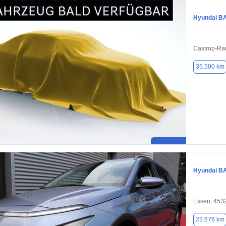
Hyundai B
Castrop-Ra
35.500 km
Hyundai B
Essen, 453
23.676 km