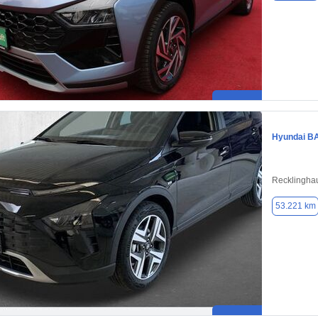
Hyundai B
Recklingha
53.221 km