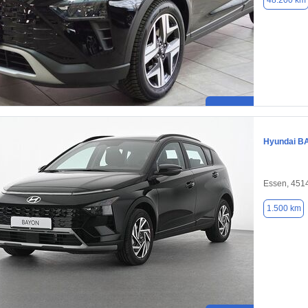
48.200 km
Hyundai B
Essen, 451
1.500 km