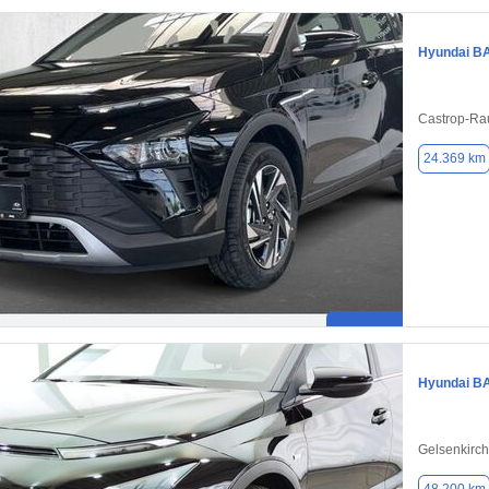
Hyundai B
Castrop-Ra
24.369 km
Hyundai B
Gelsenkirc