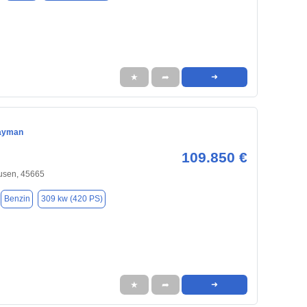
★
➦
➜
ayman
109.850 €
usen, 45665
Benzin
309 kw (420 PS)
★
➦
➜