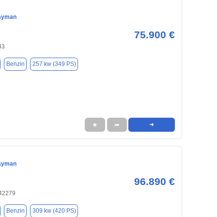
ayman
75.900 €
43
Benzin
257 kw (349 PS)
★
➦
➜
ayman
96.890 €
 42279
Benzin
309 kw (420 PS)