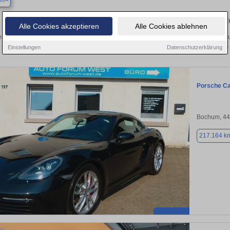
um
Finden Sie in Bochum Ihren gebrauc
Alle Cookies akzeptieren
Alle Cookies ablehnen
n Sie in Bochum einen Porsche Cayman Gebrauchtwagen? Entdecken Sie gebrau
Preisklassen von privat und vom
Einstellungen
Datenschutzerklärung
Porsche C
Bochum, 4
217.164 k