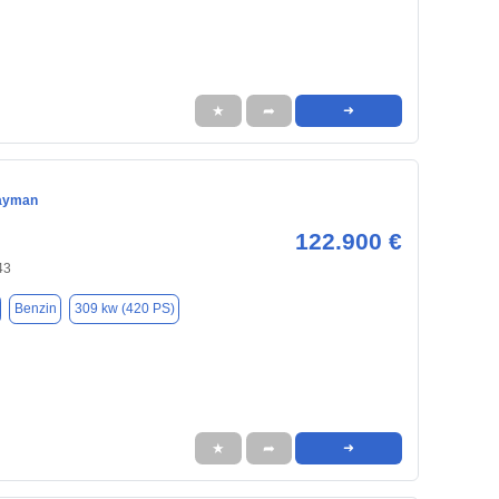
★
➦
➜
ayman
122.900 €
43
Benzin
309 kw (420 PS)
★
➦
➜