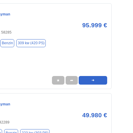
ayman
95.999 €
, 58285
Benzin
309 kw (420 PS)
★
➦
➜
ayman
49.980 €
 42289