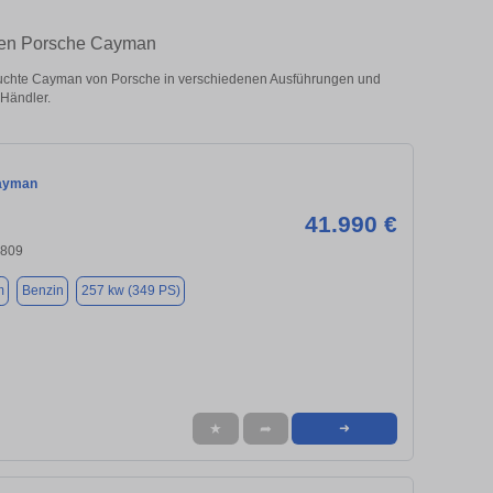
hten Porsche Cayman
chte Cayman von Porsche in verschiedenen Ausführungen und
 Händler.
ayman
41.990 €
4809
m
Benzin
257 kw (349 PS)
★
➦
➜