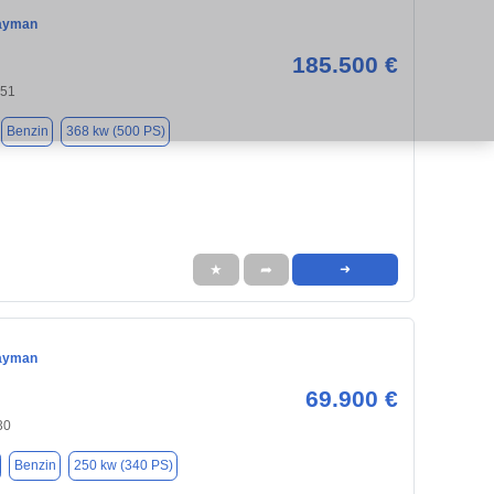
ayman
185.500 €
551
Benzin
368 kw (500 PS)
★
➦
➜
ayman
69.900 €
30
Benzin
250 kw (340 PS)