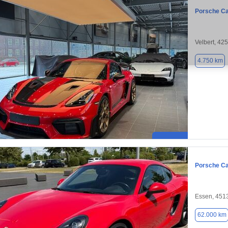
Porsche C
Velbert, 42
4.750 km
Porsche C
Essen, 451
62.000 km