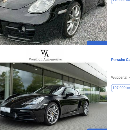
113.263 k
Porsche C
Wuppertal,
107.900 k