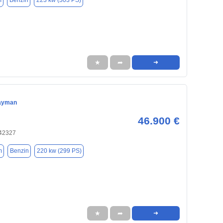
m
Benzin
223 kw (303 PS)
★
➦
➜
ayman
46.900 €
 42327
m
Benzin
220 kw (299 PS)
★
➦
➜