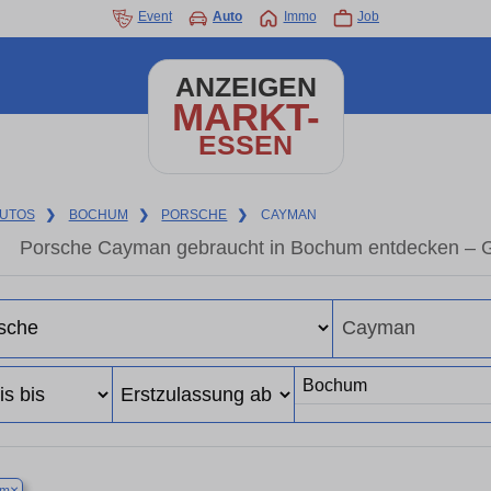
Event
Auto
Immo
Job
ANZEIGEN
MARKT-
ESSEN
UTOS
❯
BOCHUM
❯
PORSCHE
❯
CAYMAN
Porsche Cayman gebraucht in Bochum entdecken – G
×