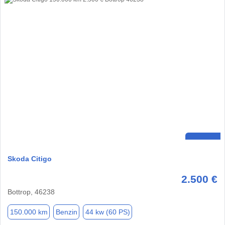
Skoda Citigo
2.500 €
Bottrop, 46238
150.000 km
Benzin
44 kw (60 PS)