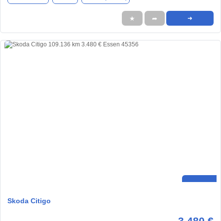
★
➦
➜
Skoda Citigo
3.480 €