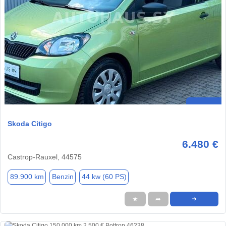
Skoda Citigo
6.480 €
Castrop-Rauxel, 44575
89.900 km
Benzin
44 kw (60 PS)
★
➦
➜