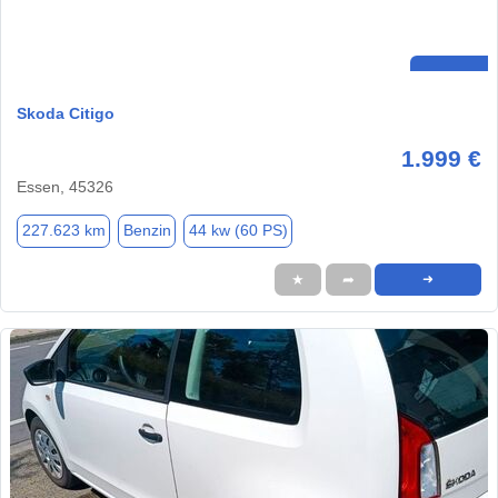
Skoda Citigo
1.999 €
Essen, 45326
227.623 km
Benzin
44 kw (60 PS)
★
➦
➜