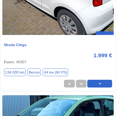
Skoda Citigo
1.999 €
Essen, 45307
134.000 km
Benzin
44 kw (60 PS)
★
➦
➜