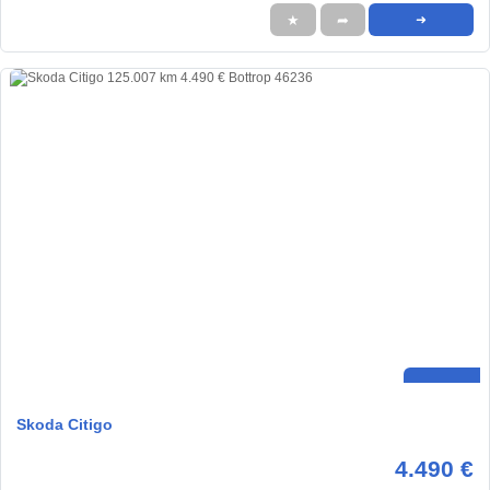
★
➦
➜
Skoda Citigo
4.490 €