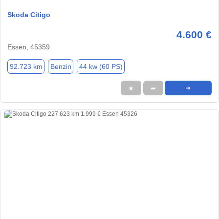
Skoda Citigo
4.600 €
Essen, 45359
92.723 km
Benzin
44 kw (60 PS)
★
➦
➜