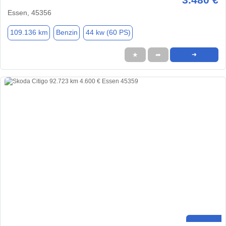
Essen, 45356
109.136 km
Benzin
44 kw (60 PS)
★
➦
➜