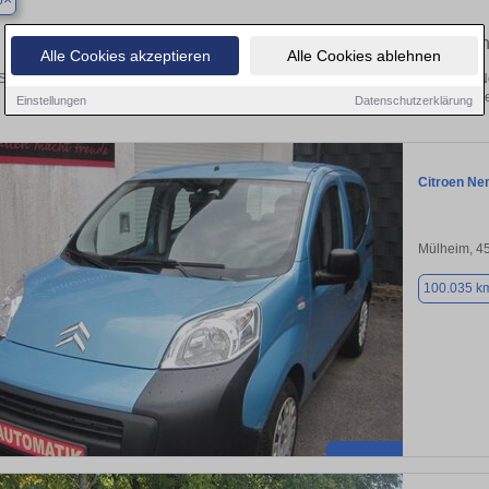
p
Finden Sie in Bottrop Ihren gebrauc
Alle Cookies akzeptieren
Alle Cookies ablehnen
ie in Bottrop einen Citroën Nemo Gebrauchtwagen? Entdecken Sie gebrauchte N
von privat und vom Händle
Einstellungen
Datenschutzerklärung
Citroen N
Mülheim, 4
100.035 k