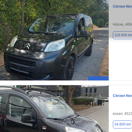
Citroen N
Hünxe, 465
118.000 k
Citroen N
essen, 452
34.800 km