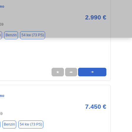
emo
2.990 €
69
m
Benzin
54 kw (73 PS)
★
➦
➜
emo
7.450 €
39
Benzin
54 kw (73 PS)