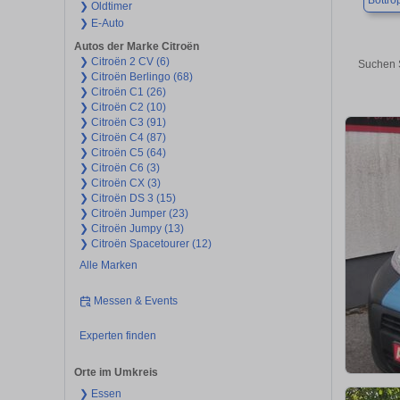
Bottro
❯ Oldtimer
❯ E-Auto
Autos der Marke Citroën
❯ Citroën 2 CV (6)
Suchen S
❯ Citroën Berlingo (68)
❯ Citroën C1 (26)
❯ Citroën C2 (10)
❯ Citroën C3 (91)
❯ Citroën C4 (87)
❯ Citroën C5 (64)
❯ Citroën C6 (3)
❯ Citroën CX (3)
❯ Citroën DS 3 (15)
❯ Citroën Jumper (23)
❯ Citroën Jumpy (13)
❯ Citroën Spacetourer (12)
Alle Marken
Messen & Events
Experten finden
Orte im Umkreis
❯ Essen