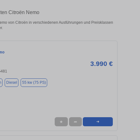
hten Citroën Nemo
emo von Citroën in verschiedenen Ausführungen und Preisklassen
r.
emo
3.990 €
5481
m
Diesel
55 kw (75 PS)
★
➦
➜