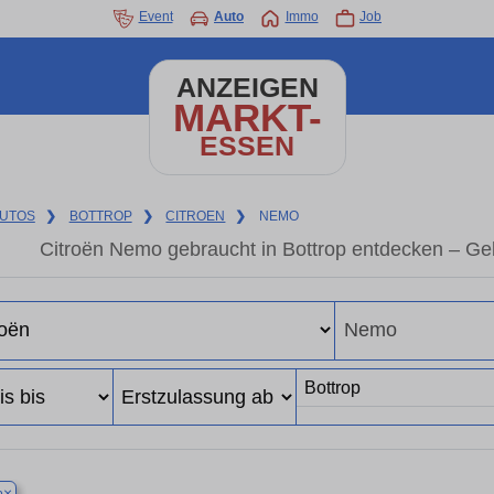
Event
Auto
Immo
Job
ANZEIGEN
MARKT-
ESSEN
UTOS
❯
BOTTROP
❯
CITROEN
❯
NEMO
Citroën Nemo gebraucht in Bottrop entdecken – Ge
×