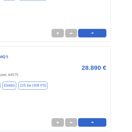
★
➦
➜
NIQ 5
28.890 €
uxel, 44575
Elektro
225 kw (306 PS)
★
➦
➜