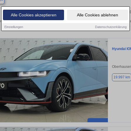
p
Finden Sie in Bottrop Ihren gebrauch
Alle Cookies akzeptieren
Alle Cookies ablehnen
en Sie in Bottrop einen Hyundai IONIQ 5 Gebrauchtwagen? Entdecken Sie gebrau
Preisklassen von privat und vom
Einstellungen
Datenschutzerklärung
Hyundai IO
Oberhausen
19.997 km