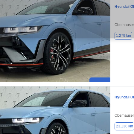
Hyundai IO
Oberhausen
1.279 km
Hyundai IO
Oberhausen
23.136 km