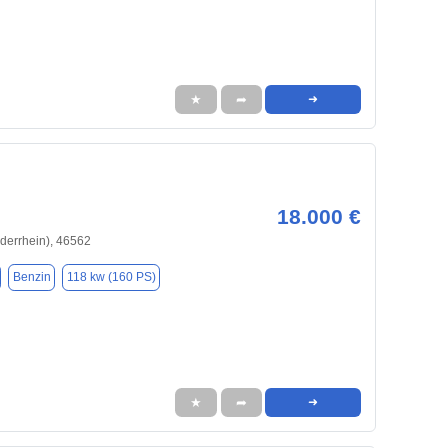
★
➦
➜
18.000 €
derrhein), 46562
Benzin
118 kw (160 PS)
★
➦
➜