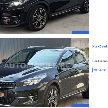
Kia XCeed
Oer-Erkens
69.832 km