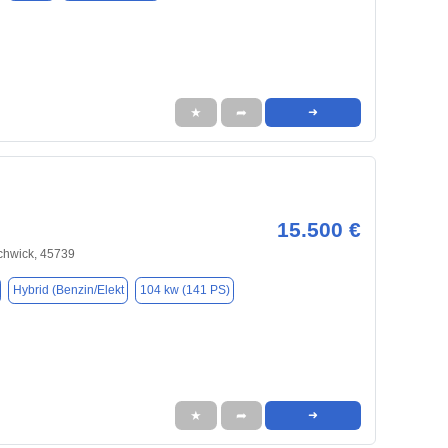
★
➦
➜
15.500 €
chwick, 45739
Hybrid (Benzin/Elekt
104 kw (141 PS)
★
➦
➜