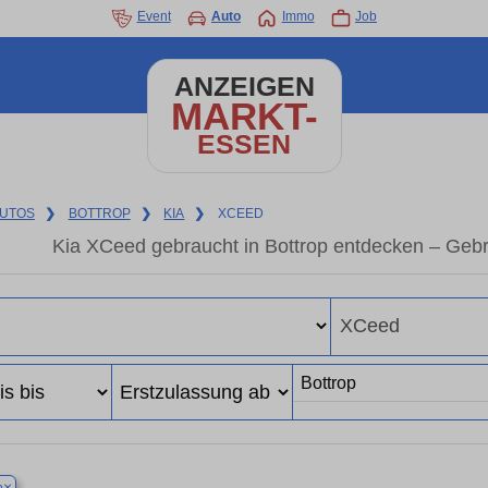
Event
Auto
Immo
Job
ANZEIGEN
MARKT-
ESSEN
UTOS
❯
BOTTROP
❯
KIA
❯
XCEED
Kia XCeed gebraucht in Bottrop entdecken – Geb
×