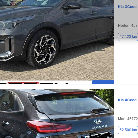
Kia XCeed
Herten, 45
47.123 km
Kia XCeed
Marl, 45772
52.500 km