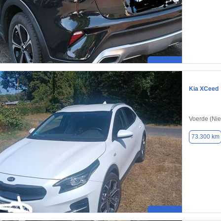
Kia XCeed
Voerde (Nie
73.300 km