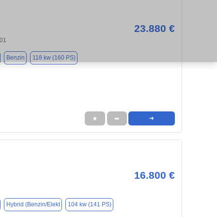
23.880 €
701
Benzin
118 kw (160 PS)
★
➦
➜
16.800 €
Hybrid (Benzin/Elekt
104 kw (141 PS)