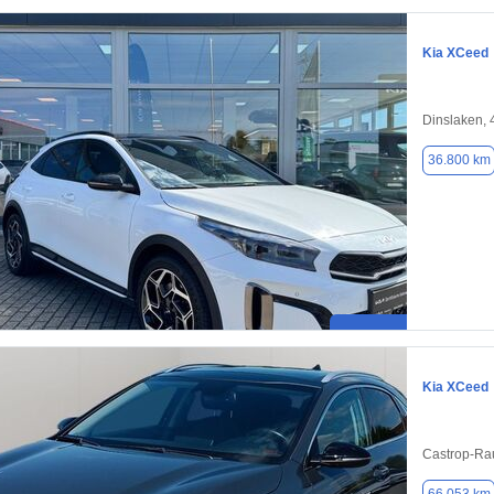
Kia XCeed
Dinslaken,
36.800 km
Kia XCeed
Castrop-Ra