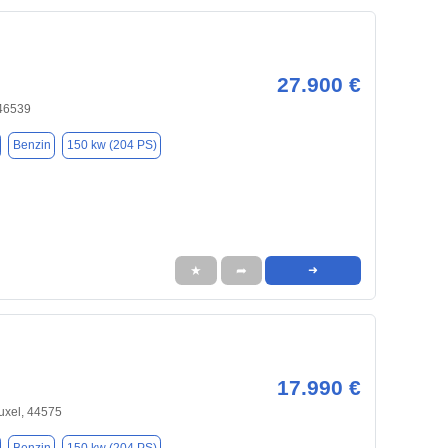
27.900 €
 46539
Benzin
150 kw (204 PS)
★
➦
➜
17.990 €
uxel, 44575