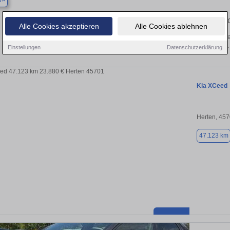
p
Finden Sie in Bottrop Ihren gebra
Alle Cookies akzeptieren
Alle Cookies ablehnen
Sie in Bottrop einen Kia XCeed Gebrauchtwagen? Entdecken Sie gebrauchte XCe
privat und vom Händler.
Einstellungen
Datenschutzerklärung
Kia XCeed
Herten, 45
47.123 km