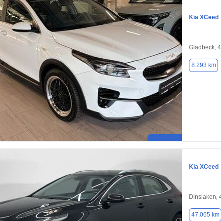
Kia XCeed
Gladbeck, 
8.293 km
Kia XCeed
Dinslaken,
47.065 km