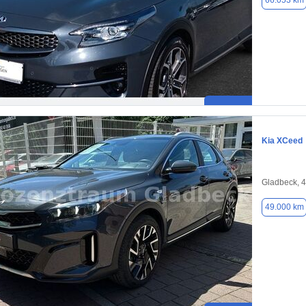
66.053 km
Kia XCeed
Gladbeck, 
49.000 km