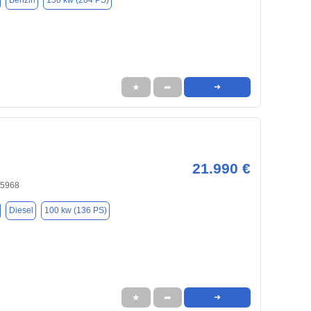
Benzin
150 kw (204 PS)
★
➦
➜
21.990 €
45968
Diesel
100 kw (136 PS)
★
➦
➜