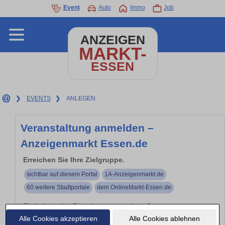
Event
Auto
Immo
Job
ANZEIGEN
MARKT-
ESSEN
❯
EVENTS
❯
ANLEGEN
Veranstaltung anmelden –
Anzeigenmarkt Essen.de
Erreichen Sie Ihre Zielgruppe.
sichtbar auf diesem Portal
1A-Anzeigenmarkt.de
60 weitere Stadtportale
dem OnlineMarkt-Essen.de
Sie haben eine Branchenveranstaltung?
Alle Cookies akzeptieren
Alle Cookies ablehnen
Branchen