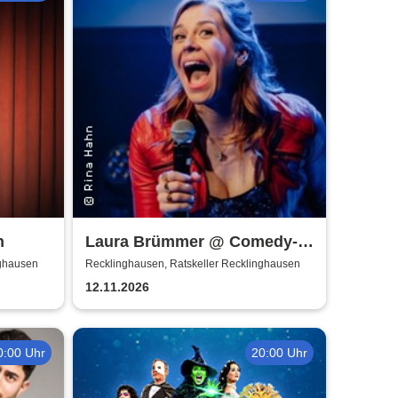
n
Laura Brümmer @ Comedy-
Keller | Hochgestapelt
nghausen
Recklinghausen, Ratskeller Recklinghausen
12.11.2026
0:00 Uhr
20:00 Uhr