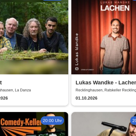
t
Lukas Wandke - Lache
ghausen, La Danza
Recklinghausen, Ratskeller Reckli
2026
01.10.2026
20:00 Uhr
2