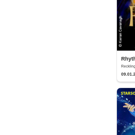
Rhyth
2027
Reckli
09.01.