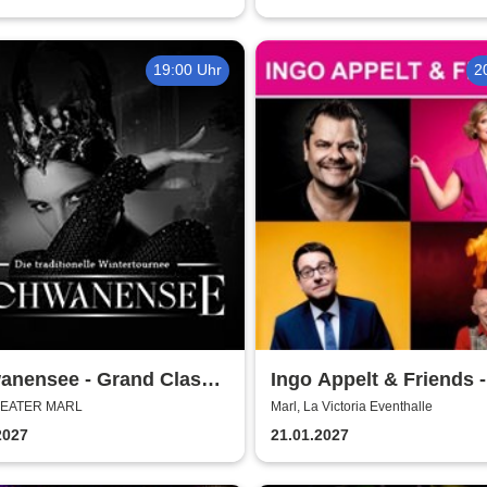
`n´Roll Show
19:00 Uhr
2
anensee - Grand Classic
Ingo Appelt & Friends -
 - Die traditionelle
Püttkultur Comedy XX
THEATER MARL
Marl, La Victoria Eventhalle
ertournee
2027
21.01.2027