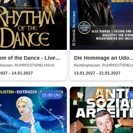
m of the Dance - Live
Die Hommage an Udo
Jürgens - Das Konzert 
nghausen, RUHRFESTSPIELHAUS
Recklinghausen, RUHRFESTSPIE
Alex Parker
2027 - 14.01.2027
13.01.2027 - 21.01.2027
15:00 Uhr
2