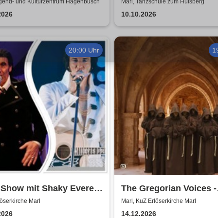
yle
Oktoberfest
ugend- und Kulturzentrum Hagenbusch
Marl, Tanzschule zum Hülsberg
2026
10.10.2026
20:00 Uhr
1
 Show mit Shaky Everett
The Gregorian Voices -
rian Troy - die Elvis
Gregorianik zur
löserkirche Marl
Marl, KuZ Erlöserkirche Marl
stmas, Gospel und
Weihnachtszeit
2026
14.12.2026