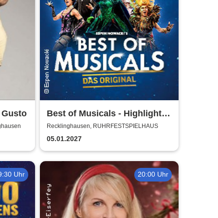
b Gusto
Best of Musicals - Highlights
aus über 20 Musicals
nghausen
Recklinghausen, RUHRFESTSPIELHAUS
05.01.2027
9:30 Uhr
20:00 Uhr