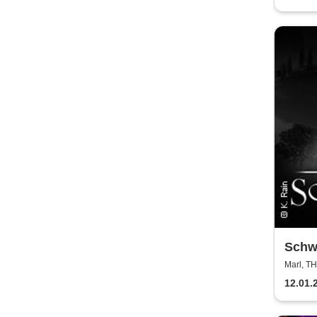
Rock
Schw
Ballet
Marl, 
Wint
12.01.