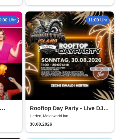
0:00 Uhr
11:00 Uhr
Rooftop Day Party - Live DJ,
L
Afro House & Summervibes |
Herten, Motorworld Inn
Motorworld Inn Herten
30.08.2026