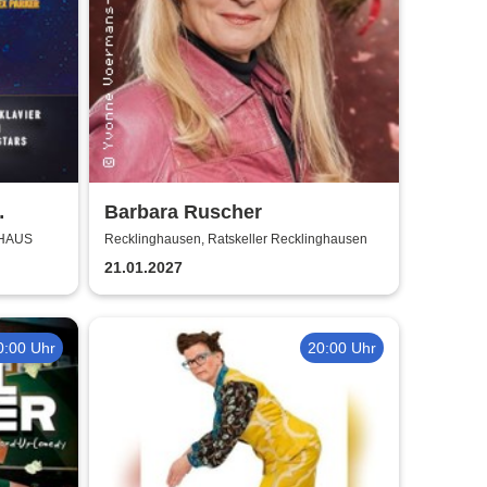
Barbara Ruscher
mit
LHAUS
Recklinghausen, Ratskeller Recklinghausen
21.01.2027
0:00 Uhr
20:00 Uhr