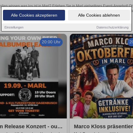
ollen wissen was los ist in Marl? Erleben Sie in Marl vielseitiges Event-Angebot! 
aufregende Veranstaltungen in Marl – hier finden all
Alle Cookies akzeptieren
Alle Cookies ablehnen
Einstellungen
Datenschutzerklärung
20:00 Uhr
2
 Release Konzert - out
Marco Kloss präsentier