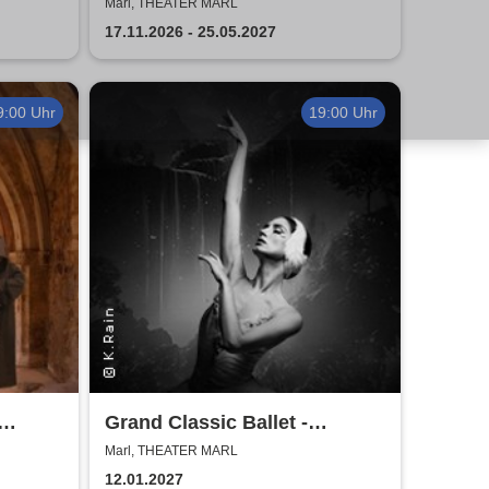
Marl, THEATER MARL
17.11.2026 - 25.05.2027
9:00 Uhr
19:00 Uhr
Grand Classic Ballet -
Schwanensee - Jenseits der
Marl, THEATER MARL
Bühne mit live Streichquartett
12.01.2027