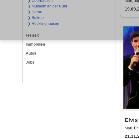
of st
❯ Oberhausen
Marl, J
❯ Mülheim an der Ruhr
19.09.
❯ Herne
❯ Bottrop
❯ Recklinghausen
Freizeit
Immobilien
Autos
Jobs
Elvis
und B
Marl, Er
Chri
21.11.