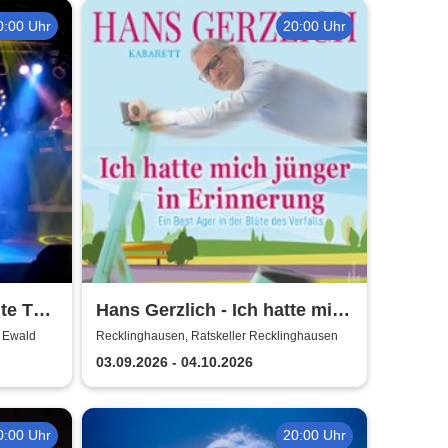
0:00 Uhr
20:00 Uhr
te To
Hans Gerzlich - Ich hatte mich
jünger in Erinnerung
e Ewald
Recklinghausen, Ratskeller Recklinghausen
03.09.2026 - 04.10.2026
0:00 Uhr
20:00 Uhr