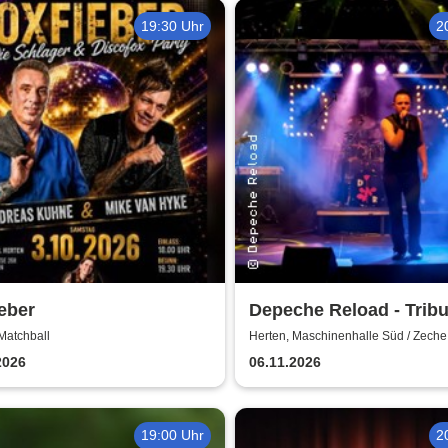
19:30 Uhr
2
eber
Depeche Reload - Tribu
Depeche Mode
Matchball
Herten, Maschinenhalle Süd / Zech
2026
06.11.2026
19:00 Uhr
2