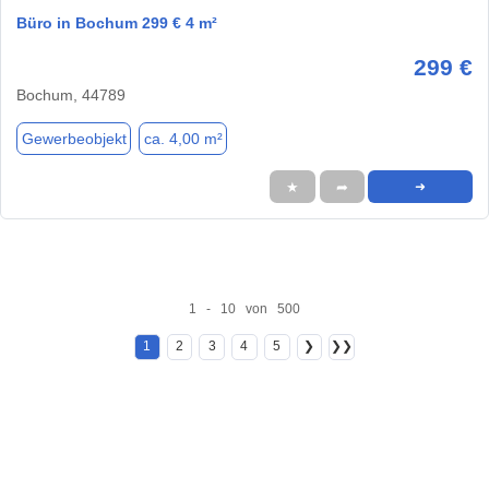
Büro in Bochum 299 € 4 m²
299 €
Bochum, 44789
Gewerbeobjekt
ca. 4,00 m²
★
➦
➜
1 - 10 von 500
1
2
3
4
5
❯
❯❯