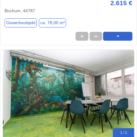
2.615 €
Bochum, 44787
Gewerbeobjekt
ca. 78,00 m²
★
➦
➜
1 / 1