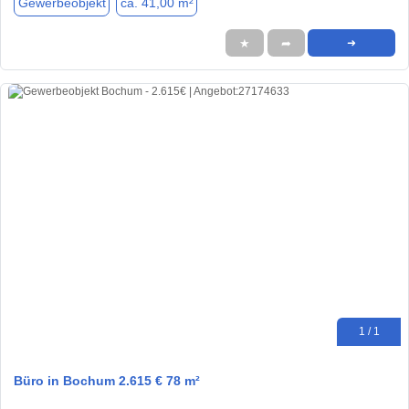
Gewerbeobjekt
ca. 41,00 m²
★
➦
➜
1 / 1
Büro in Bochum 2.615 € 78 m²