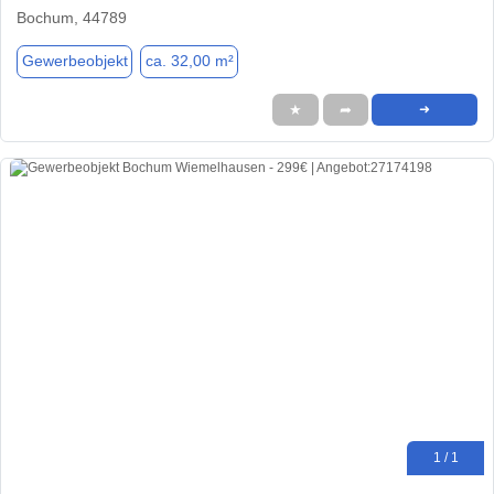
Bochum, 44789
Gewerbeobjekt
ca. 32,00 m²
★
➦
➜
1 / 1