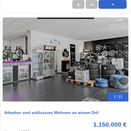
★
➦
➜
1 / 31
Arbeiten und exklusives Wohnen an einem Ort!
1.150.000 €