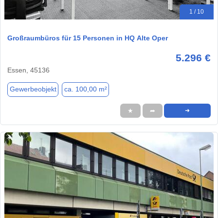
1 / 10
Großraumbüros für 15 Personen in HQ Alte Oper
5.296 €
Essen, 45136
Gewerbeobjekt
ca. 100,00 m²
★
➦
➜