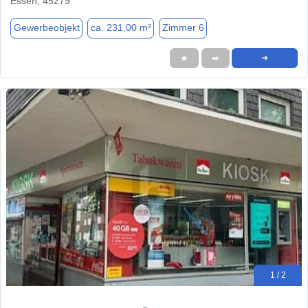
Essen, 45279
Gewerbeobjekt
ca. 231,00 m²
Zimmer 6
★
➦
➜
1 / 2