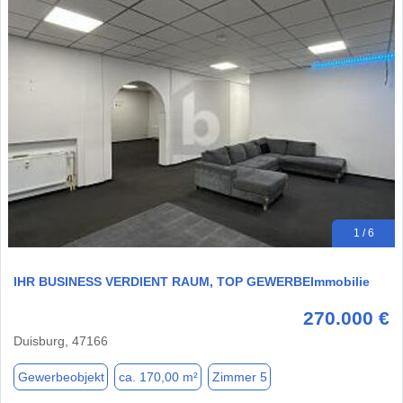
1 / 6
IHR BUSINESS VERDIENT RAUM, TOP GEWERBEImmobilie
270.000 €
Duisburg, 47166
Gewerbeobjekt
ca. 170,00 m²
Zimmer 5