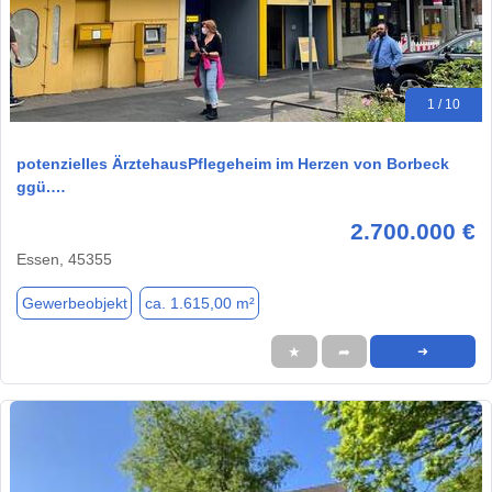
1 / 10
potenzielles ÄrztehausPflegeheim im Herzen von Borbeck
ggü.…
2.700.000 €
Essen, 45355
Gewerbeobjekt
ca. 1.615,00 m²
★
➦
➜