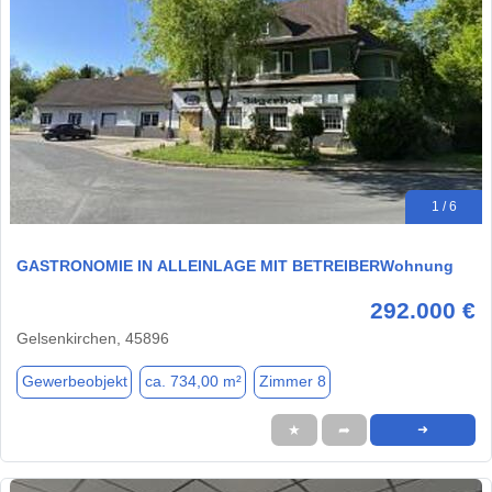
1 / 6
GASTRONOMIE IN ALLEINLAGE MIT BETREIBERWohnung
292.000 €
Gelsenkirchen, 45896
Gewerbeobjekt
ca. 734,00 m²
Zimmer 8
★
➦
➜