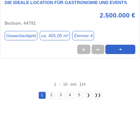
DIE IDEALE LOCATION FÜR GASTRONOMIE UND EVENTS
2.500.000 €
Bochum, 44791
Gewerbeobjekt
ca. 405,00 m²
Zimmer 4
★
➦
➜
1 - 10 von 114
1
2
3
4
5
❯
❯❯