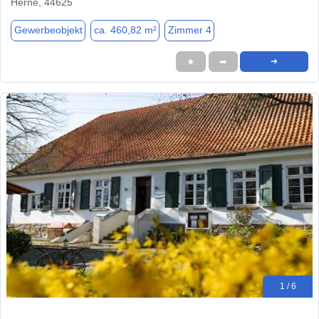
Herne, 44625
Gewerbeobjekt
ca. 460,82 m²
Zimmer 4
★
➦
➜
1 / 6