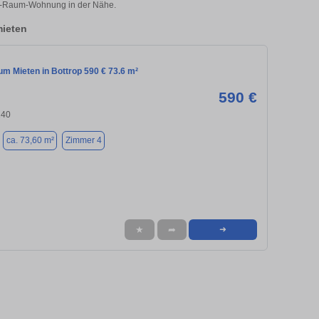
r 4-Raum-Wohnung in der Nähe.
ieten
m Mieten in Bottrop 590 € 73.6 m²
590 €
240
ca. 73,60 m²
Zimmer 4
★
➦
➜