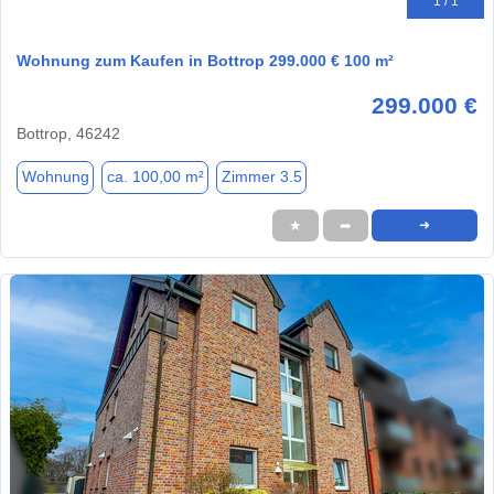
1 / 1
Wohnung zum Kaufen in Bottrop 299.000 € 100 m²
299.000 €
Bottrop, 46242
Wohnung
ca. 100,00 m²
Zimmer 3.5
★
➦
➜