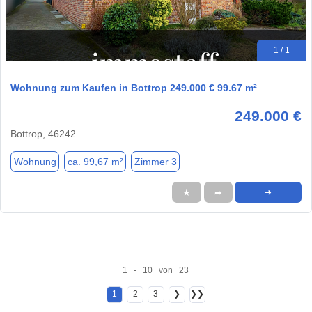
1 / 1
Wohnung zum Kaufen in Bottrop 249.000 € 99.67 m²
249.000 €
Bottrop, 46242
Wohnung
ca. 99,67 m²
Zimmer 3
★
➦
➜
1 - 10 von 23
1
2
3
❯
❯❯