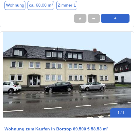
Wohnung
ca. 60,00 m²
Zimmer 1
★
➦
➜
1 / 1
Wohnung zum Kaufen in Bottrop 89.500 € 58.53 m²