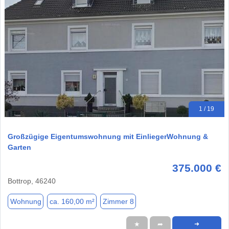
1 / 19
Großzügige Eigentumswohnung mit EinliegerWohnung &
Garten
375.000 €
Bottrop, 46240
Wohnung
ca. 160,00 m²
Zimmer 8
★
➦
➜