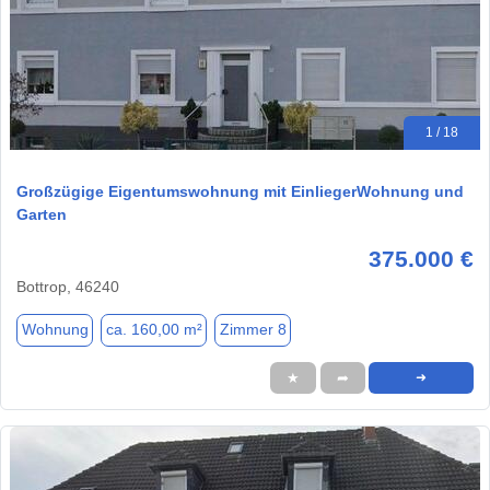
1 / 18
Großzügige Eigentumswohnung mit EinliegerWohnung und
Garten
375.000 €
Bottrop, 46240
Wohnung
ca. 160,00 m²
Zimmer 8
★
➦
➜