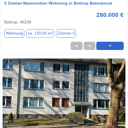
5 Zimmer Maisonetten Wohnung in Bottrop Batenbrock
280.000 €
Bottrop, 46238
Wohnung
ca. 120,00 m²
Zimmer 5
★
➦
➜