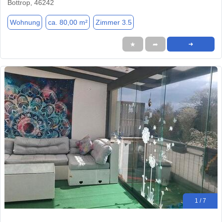
Bottrop, 46242
Wohnung
ca. 80,00 m²
Zimmer 3.5
★
➦
➜
1 / 7