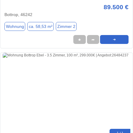
89.500 €
Bottrop, 46242
Wohnung
ca. 58,53 m²
Zimmer 2
★
➦
➜