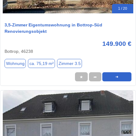
1 / 20
3,5-Zimmer Eigentumswohnung in Bottrop-Süd
Renovierungsobjekt
149.900 €
Bottrop, 46238
Wohnung
ca. 75,19 m²
Zimmer 3.5
★
➦
➜