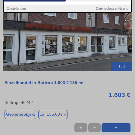
Einstellungen
Datenschutzerklärung
1 / 1
Einzelhandel in Bottrop 1.603 € 135 m²
1.603 €
Bottrop, 46242
Gewerbeobjekt
ca. 135,00 m²
★
➦
➜