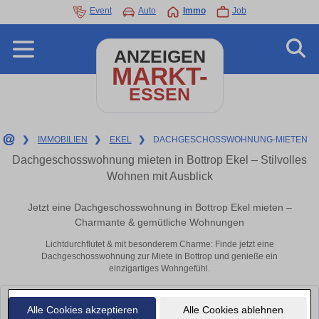
Event
Auto
Immo
Job
ANZEIGEN
MARKT-
ESSEN
❯
IMMOBILIEN
❯
EKEL
❯
DACHGESCHOSSWOHNUNG-MIETEN
Dachgeschosswohnung mieten in Bottrop Ekel – Stilvolles
Wohnen mit Ausblick
Jetzt eine Dachgeschosswohnung in Bottrop Ekel mieten –
Charmante & gemütliche Wohnungen
Lichtdurchflutet & mit besonderem Charme: Finde jetzt eine
Dachgeschosswohnung zur Miete in Bottrop und genieße ein
einzigartiges Wohngefühl.
Leider konnten wir derzeit keine passenden Objekte finden. Schauen Sie
Alle Cookies akzeptieren
Alle Cookies ablehnen
bald wieder vorbei!