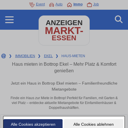
Event
Auto
Immo
Job
ANZEIGEN
MARKT-
ESSEN
❯
IMMOBILIEN
❯
EKEL
❯
HAUS-MIETEN
Haus mieten in Bottrop Ekel – Mehr Platz & Komfort
genießen
Jetzt ein Haus in Bottrop Ekel mieten – Familienfreundliche
Mietangebote
Finde ein Haus zur Miete in Bottrop! Perfekt für Familien, mit Garten &
viel Platz – entdecke aktuelle Mietangebote für Einfamilienhäuser &
Doppelhaushälften.
Leider konnten wir derzeit keine passenden Objekte finden. Schauen Sie
Alle Cookies akzeptieren
Alle Cookies ablehnen
bald wieder vorbei!