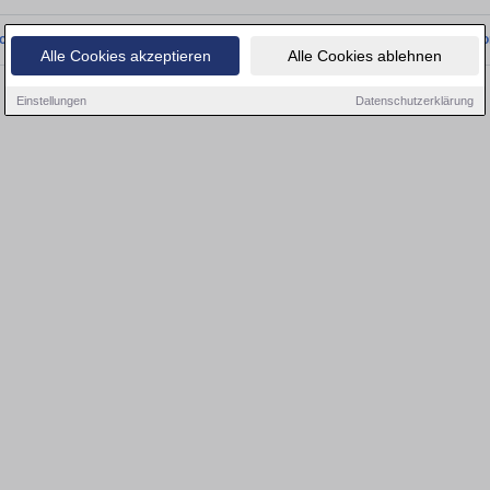
onnten wir derzeit keine passenden Objekte finden. Schauen Sie bald wieder vo
Alle Cookies akzeptieren
Alle Cookies ablehnen
Einstellungen
Datenschutzerklärung