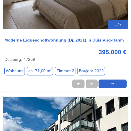
1 / 9
Moderne Erdgeschoßwohnung (Bj. 2021) in Duisburg-Rahm
395.000 €
Duisburg, 47269
Wohnung
ca. 71,00 m²
Zimmer 2
Baujahr 2022
★
➦
➜