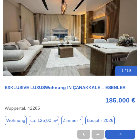
1 / 19
EXKLUSIVE LUXUSWohnung IN ÇANAKKALE – ESENLER
185.000 €
Wuppertal, 42285
Wohnung
ca. 125,00 m²
Zimmer 4
Baujahr 2026
★
➦
➜