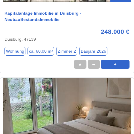
Kapitalanlage Immobilie in Duisburg -
NeubauBestandsImmobilie
248.000 €
Duisburg, 47139
Wohnung
ca. 60,00 m²
Zimmer 2
Baujahr 2026
★
➦
➜