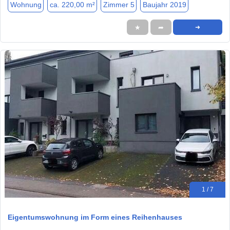
Wohnung
ca. 220,00 m²
Zimmer 5
Baujahr 2019
★
➦
➜
1 / 7
Eigentumswohnung im Form eines Reihenhauses