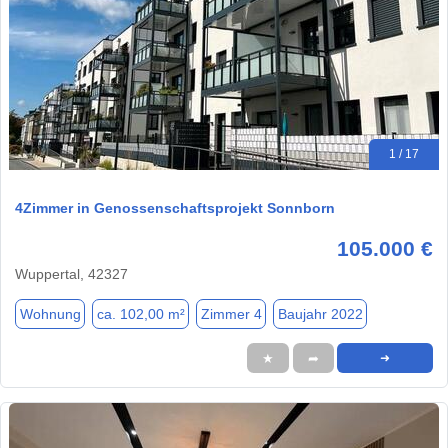
1 / 17
4Zimmer in Genossenschaftsprojekt Sonnborn
105.000 €
Wuppertal, 42327
Wohnung
ca. 102,00 m²
Zimmer 4
Baujahr 2022
★
➦
➜