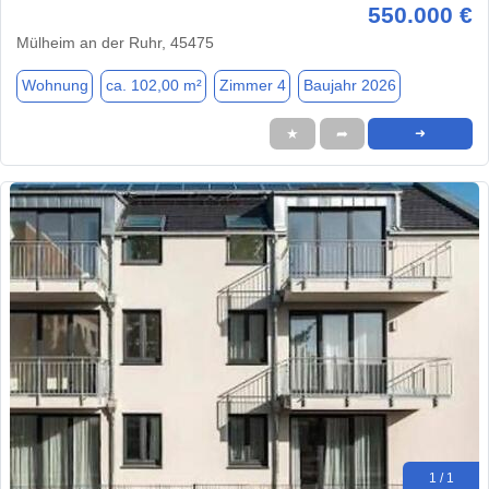
550.000 €
Mülheim an der Ruhr, 45475
Wohnung
ca. 102,00 m²
Zimmer 4
Baujahr 2026
★
➦
➜
1 / 1