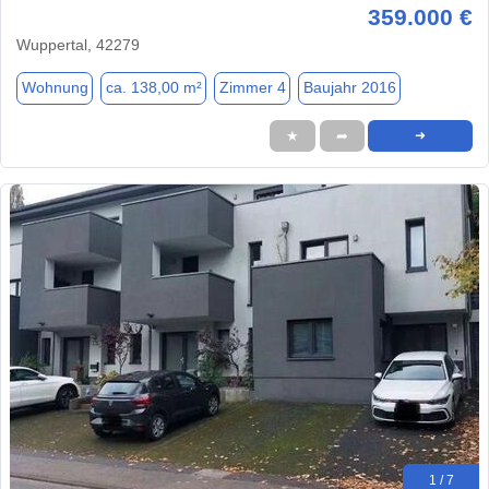
359.000 €
Wuppertal, 42279
Wohnung
ca. 138,00 m²
Zimmer 4
Baujahr 2016
★
➦
➜
1 / 7