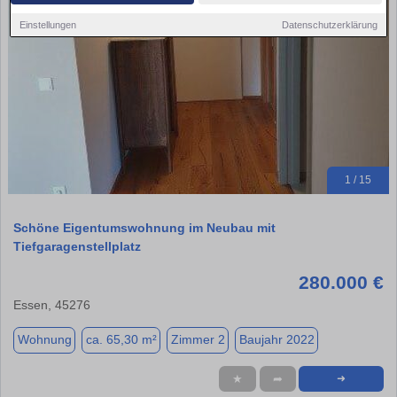
Einstellungen
Datenschutzerklärung
1 / 15
Schöne Eigentumswohnung im Neubau mit
Tiefgaragenstellplatz
280.000 €
Essen, 45276
Wohnung
ca. 65,30 m²
Zimmer 2
Baujahr 2022
★
➦
➜